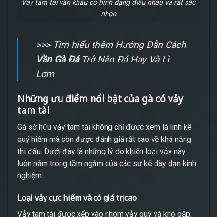
Vảy tam tài vấn khâu có hình dạng điều nhau và rất sắc
nhọn
>>> Tìm hiểu thêm Hướng Dẫn Cách
Vần Gà Đá
Trở Nên Đá Hay Và Lì
Lợm
Những ưu điểm nổi bật của gà có vảy
tam tài
Gà sở hữu vảy tam tài không chỉ được xem là linh kê
quý hiếm mà còn được đánh giá rất cao về khả năng
thi đấu. Dưới đây là những lý do khiến loại vảy này
luôn nằm trong tầm ngắm của các sư kê dày dạn kinh
nghiệm:
Loại vảy cực hiếm và có giá trị cao
Vảy tam tài được xếp vào nhóm vảy quý và khó gặp,