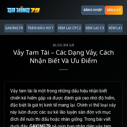
ĐĂNG NHẬP
ĐĂNG KÝ
GAKING79
TRẬN ĐẤU HOT
XEM LẠI CPC2
XEM LẠI C3
XEM LẠI C
BLOG ĐÁ GÀ
Vảy Tam Tài – Các Dạng Vảy, Cách
Nhận Biết Và Ưu Điểm
Vảy tam tài là một trong những dấu hiệu nhận biết
chiến kê hiếm gặp và được đánh giá cao nhờ độ hiếm,
đặc biệt là giá trị kinh tế mang lại. Chính vì thế loại vảy
này luôn được các sư kê lão luyện săn đón với mục
đích để nuôi thi đấu hoặc nhân giống. Trong bài viết
dưới đây,
GAKING79
sẽ giúp bạn nhận diện vảy tam