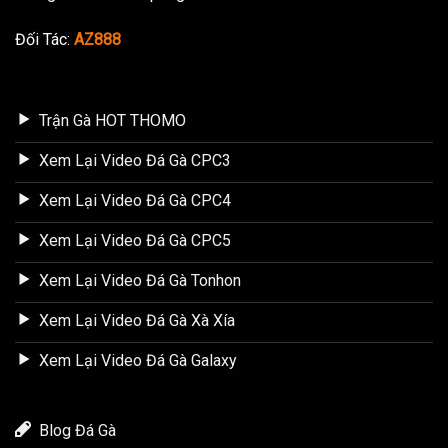
Đối Tác:
AZ888
Trận Gà HOT THOMO
Xem Lại Video Đá Gà CPC3
Xem Lại Video Đá Gà CPC4
Xem Lại Video Đá Gà CPC5
Xem Lại Video Đá Gà Tonhon
Xem Lại Video Đá Gà Xà Xía
Xem Lại Video Đá Gà Galaxy
Blog Đá Gà